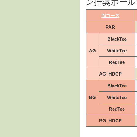
ン推奨ホール
INコース
PAR
BlackTee
AG
WhiteTee
RedTee
AG_HDCP
BlackTee
BG
WhiteTee
RedTee
BG_HDCP