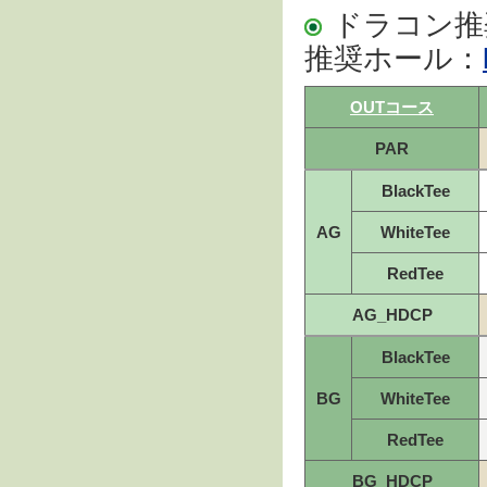
ドラコン推
推奨ホール：
OUTコース
PAR
BlackTee
AG
WhiteTee
RedTee
AG_HDCP
BlackTee
BG
WhiteTee
RedTee
BG_HDCP