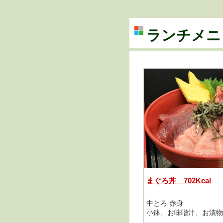
ランチメニ
まぐろ丼 702Kcal
中とろ 赤身
小鉢、お味噌汁、お漬物