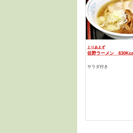
とりあえず
佐野ラーメン 630Kca
サラダ付き